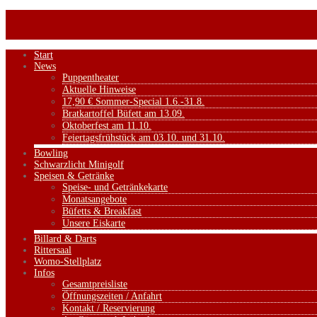
Start
News
Puppentheater
Aktuelle Hinweise
17,90 € Sommer-Special 1.6.-31.8.
Bratkartoffel Büfett am 13.09.
Oktoberfest am 11.10.
Feiertagsfrühstück am 03.10. und 31.10.
Bowling
Schwarzlicht Minigolf
Speisen & Getränke
Speise- und Getränkekarte
Monatsangebote
Büfetts & Breakfast
Unsere Eiskarte
Billard & Darts
Rittersaal
Womo-Stellplatz
Infos
Gesamtpreisliste
Öffnungszeiten / Anfahrt
Kontakt / Reservierung