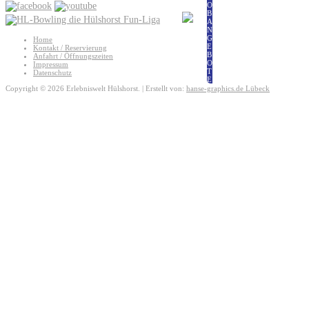
O
B
A
N
G
Home
E
Kontakt / Reservierung
B
Anfahrt / Öffnungszeiten
O
Impressum
T
Datenschutz
E
Copyright © 2026 Erlebniswelt Hülshorst. | Erstellt von:
hanse-graphics.de Lübeck