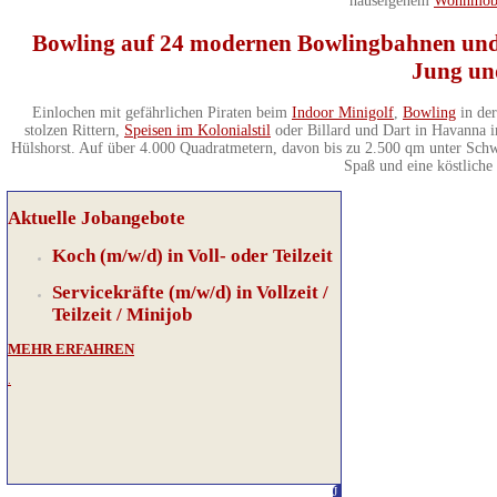
hauseigenem
Wohnmobil
Bowling auf 24 modernen Bowlingbahnen und 
Jung un
Einlochen mit gefährlichen Piraten beim
Indoor Minigolf
,
Bowling
in der
stolzen Rittern,
Speisen im Kolonialstil
oder Billard und Dart in Havanna im
Hülshorst. Auf über 4.000 Quadratmetern, davon bis zu 2.500 qm unter Schwa
Spaß und eine köstliche 
Aktuelle Jobangebote
Koch (m/w/d) in Voll- oder Teilzeit
Servicekräfte (m/w/d) in Vollzeit /
Teilzeit / Minijob
MEHR ERFAHREN
.
J