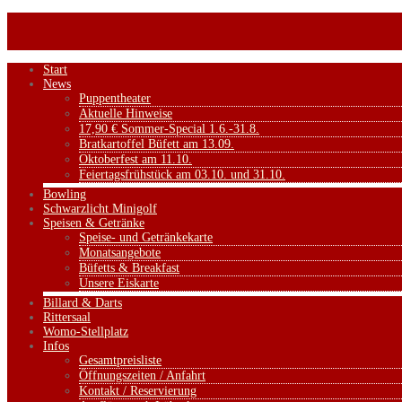
Start
News
Puppentheater
Aktuelle Hinweise
17,90 € Sommer-Special 1.6.-31.8.
Bratkartoffel Büfett am 13.09.
Oktoberfest am 11.10.
Feiertagsfrühstück am 03.10. und 31.10.
Bowling
Schwarzlicht Minigolf
Speisen & Getränke
Speise- und Getränkekarte
Monatsangebote
Büfetts & Breakfast
Unsere Eiskarte
Billard & Darts
Rittersaal
Womo-Stellplatz
Infos
Gesamtpreisliste
Öffnungszeiten / Anfahrt
Kontakt / Reservierung