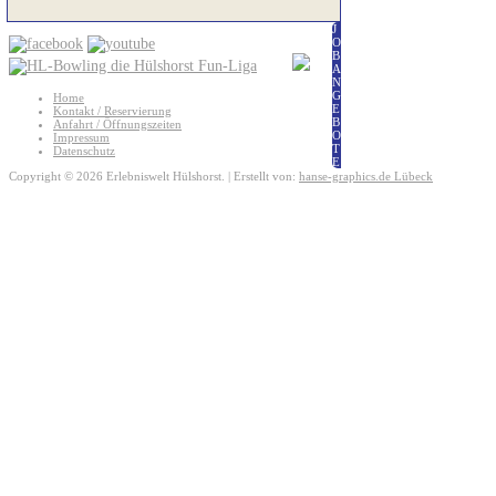
J
O
B
A
N
G
Home
E
Kontakt / Reservierung
B
Anfahrt / Öffnungszeiten
O
Impressum
T
Datenschutz
E
Copyright © 2026 Erlebniswelt Hülshorst. | Erstellt von:
hanse-graphics.de Lübeck