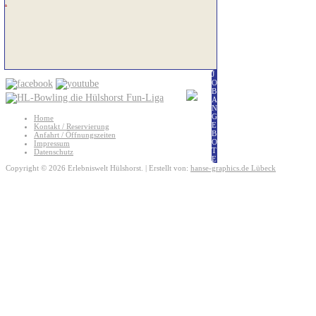
.
J
O
B
A
N
G
Home
E
Kontakt / Reservierung
B
Anfahrt / Öffnungszeiten
O
Impressum
T
Datenschutz
E
Copyright © 2026 Erlebniswelt Hülshorst. | Erstellt von:
hanse-graphics.de Lübeck