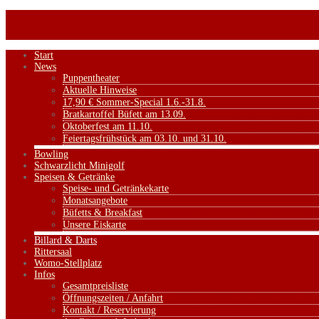
Start
News
Puppentheater
Aktuelle Hinweise
17,90 € Sommer-Special 1.6.-31.8.
Bratkartoffel Büfett am 13.09.
Oktoberfest am 11.10.
Feiertagsfrühstück am 03.10. und 31.10.
Bowling
Schwarzlicht Minigolf
Speisen & Getränke
Speise- und Getränkekarte
Monatsangebote
Büfetts & Breakfast
Unsere Eiskarte
Billard & Darts
Rittersaal
Womo-Stellplatz
Infos
Gesamtpreisliste
Öffnungszeiten / Anfahrt
Kontakt / Reservierung