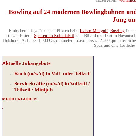
hauseigenem
Wohnmobil
Bowling auf 24 modernen Bowlingbahnen und 
Jung un
Einlochen mit gefährlichen Piraten beim
Indoor Minigolf
,
Bowling
in der
stolzen Rittern,
Speisen im Kolonialstil
oder Billard und Dart in Havanna im
Hülshorst. Auf über 4.000 Quadratmetern, davon bis zu 2.500 qm unter Schwa
Spaß und eine köstliche 
Aktuelle Jobangebote
Koch (m/w/d) in Voll- oder Teilzeit
Servicekräfte (m/w/d) in Vollzeit /
Teilzeit / Minijob
MEHR ERFAHREN
.