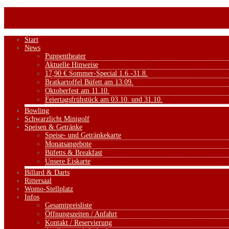
Start
News
Puppentheater
Aktuelle Hinweise
17,90 € Sommer-Special 1.6.-31.8.
Bratkartoffel Büfett am 13.09.
Oktoberfest am 11.10.
Feiertagsfrühstück am 03.10. und 31.10.
Bowling
Schwarzlicht Minigolf
Speisen & Getränke
Speise- und Getränkekarte
Monatsangebote
Büfetts & Breakfast
Unsere Eiskarte
Billard & Darts
Rittersaal
Womo-Stellplatz
Infos
Gesamtpreisliste
Öffnungszeiten / Anfahrt
Kontakt / Reservierung