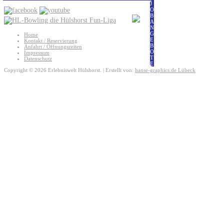
J
O
B
A
N
G
Home
E
Kontakt / Reservierung
B
Anfahrt / Öffnungszeiten
O
Impressum
T
Datenschutz
E
Copyright © 2026 Erlebniswelt Hülshorst. | Erstellt von:
hanse-graphics.de Lübeck