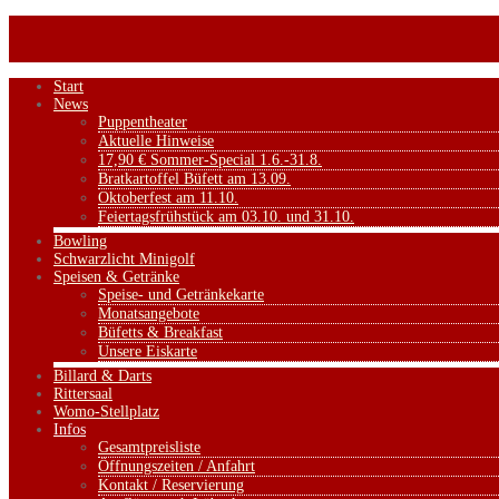
Start
News
Puppentheater
Aktuelle Hinweise
17,90 € Sommer-Special 1.6.-31.8.
Bratkartoffel Büfett am 13.09.
Oktoberfest am 11.10.
Feiertagsfrühstück am 03.10. und 31.10.
Bowling
Schwarzlicht Minigolf
Speisen & Getränke
Speise- und Getränkekarte
Monatsangebote
Büfetts & Breakfast
Unsere Eiskarte
Billard & Darts
Rittersaal
Womo-Stellplatz
Infos
Gesamtpreisliste
Öffnungszeiten / Anfahrt
Kontakt / Reservierung