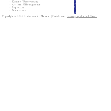
E
Kontakt / Reservierung
B
Anfahrt / Öffnungszeiten
O
Impressum
T
Datenschutz
E
Copyright © 2026 Erlebniswelt Hülshorst. | Erstellt von:
hanse-graphics.de Lübeck